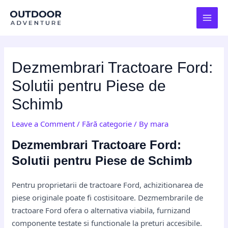
Skip
Post
MAI
to
navigation
MEN
content
Dezmembrari Tractoare Ford:
Solutii pentru Piese de
Schimb
Leave a Comment
/
Fără categorie
/ By
mara
Dezmembrari Tractoare Ford:
Solutii pentru Piese de Schimb
Pentru proprietarii de tractoare Ford, achizitionarea de
piese originale poate fi costisitoare. Dezmembrarile de
tractoare Ford ofera o alternativa viabila, furnizand
componente testate si functionale la preturi accesibile.