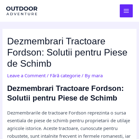
Skip
Post
MAI
to
navigation
MEN
content
Dezmembrari Tractoare
Fordson: Solutii pentru Piese
de Schimb
Leave a Comment
/
Fără categorie
/ By
mara
Dezmembrari Tractoare Fordson:
Solutii pentru Piese de Schimb
Dezmembrarile de tractoare Fordson reprezinta o sursa
esentiala de piese de schimb pentru proprietarii de utilaje
agricole istorice. Aceste tractoare, cunoscute pentru
robustete, sunt intalnite frecvent in fermele romanesti, iar