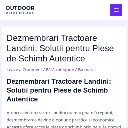
Skip
Post
MAI
to
navigation
MEN
content
Dezmembrari Tractoare
Landini: Solutii pentru Piese
de Schimb Autentice
Leave a Comment
/
Fără categorie
/ By
mara
Dezmembrari Tractoare Landini:
Solutii pentru Piese de Schimb
Autentice
Atunci cand un tractor Landini nu mai poate fi reparat,
dezmembrarea devine o optiune practica si economica.
Aceasta ofera acces la piese de schimb originale, la preturi