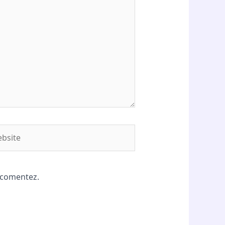
site
ă comentez.