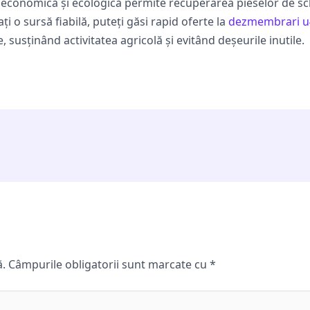
 economică și ecologică permite recuperarea pieselor de schi
i o sursă fiabilă, puteți găsi rapid oferte la
dezmembrari u
e, susținând activitatea agricolă și evitând deșeurile inutile.
ă.
Câmpurile obligatorii sunt marcate cu
*