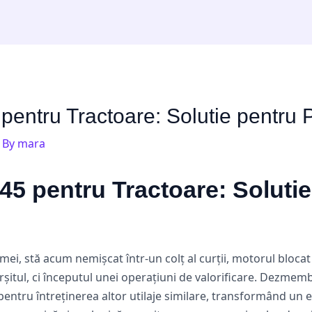
entru Tractoare: Solutie pentru 
 By
mara
5 pentru Tractoare: Solutie
i, stă acum nemișcat într-un colț al curții, motorul blocat ș
șitul, ci începutul unei operațiuni de valorificare. Dezmemb
entru întreținerea altor utilaje similare, transformând un e