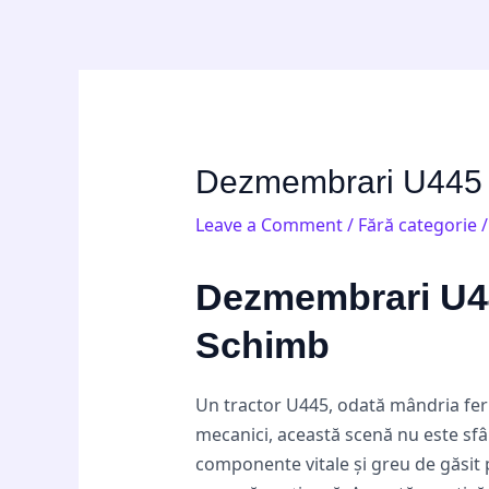
Skip
Post
to
navigation
content
Dezmembrari U445 p
Leave a Comment
/
Fără categorie
/
Dezmembrari U44
Schimb
Un tractor U445, odată mândria ferme
mecanici, această scenă nu este sfâr
componente vitale și greu de găsit p