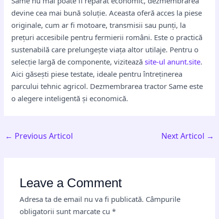
Same nu mai poate fi reparat economic, dezmembrarea
devine cea mai bună soluție. Aceasta oferă acces la piese
originale, cum ar fi motoare, transmisii sau punți, la
prețuri accesibile pentru fermierii români. Este o practică
sustenabilă care prelungește viața altor utilaje. Pentru o
selecție largă de componente, vizitează
site-ul anunt.site
.
Aici găsești piese testate, ideale pentru întreținerea
parcului tehnic agricol. Dezmembrarea tractor Same este
o alegere inteligentă și economică.
←
Previous Articol
Next Articol
→
Leave a Comment
Adresa ta de email nu va fi publicată.
Câmpurile
obligatorii sunt marcate cu
*