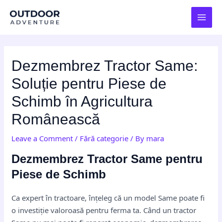
Skip
Post
MAI
to
navigation
MEN
content
Dezmembrez Tractor Same:
Soluție pentru Piese de
Schimb în Agricultura
Românească
Leave a Comment
/
Fără categorie
/ By
mara
Dezmembrez Tractor Same pentru
Piese de Schimb
Ca expert în tractoare, înțeleg că un model Same poate fi
o investiție valoroasă pentru ferma ta. Când un tractor