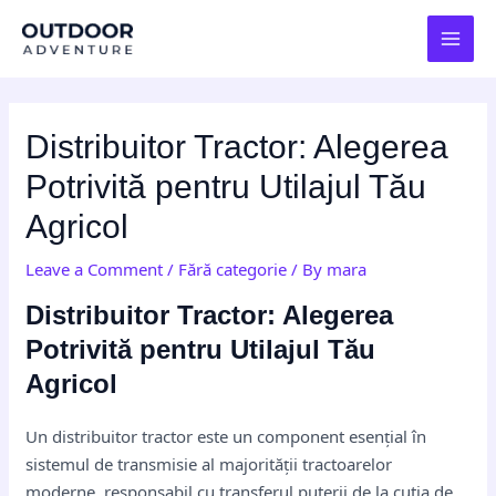
Skip
Post
MAI
to
navigation
MEN
content
Distribuitor Tractor: Alegerea
Potrivită pentru Utilajul Tău
Agricol
Leave a Comment
/
Fără categorie
/ By
mara
Distribuitor Tractor: Alegerea
Potrivită pentru Utilajul Tău
Agricol
Un distribuitor tractor este un component esențial în
sistemul de transmisie al majorității tractoarelor
moderne, responsabil cu transferul puterii de la cutia de