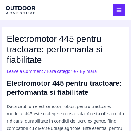
Skip
Post
MAI
to
navigation
MEN
content
Electromotor 445 pentru
tractoare: performanta si
fiabilitate
Leave a Comment
/
Fără categorie
/ By
mara
Electromotor 445 pentru tractoare:
performanta si fiabilitate
Daca cauti un electromotor robust pentru tractoare,
modelul 445 este o alegere consacrata. Acesta ofera cuplu
ridicat si durabilitate in conditii de lucru exigente, fiind
compatibil cu diverse utilaje agricole. Este esential pentru