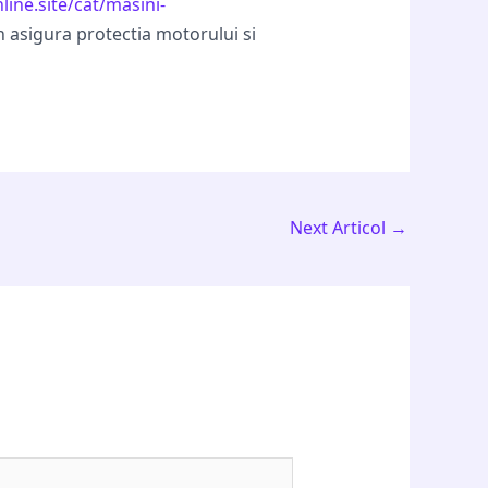
nline.site/cat/masini-
n asigura protectia motorului si
Next Articol
→