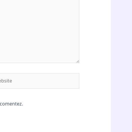
site
ă comentez.