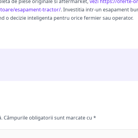
pleta de piese originale si aftermarket,
vezi https://oferte-o
actoare/esapament-tractor/
. Investitia intr-un esapament bu
d o decizie inteligenta pentru orice fermier sau operator.
ă.
Câmpurile obligatorii sunt marcate cu
*