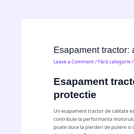
Skip
Post
to
navigation
content
Esapament tractor: a
Leave a Comment
/
Fără categorie
/
Esapament tracto
protectie
Un esapament tractor de calitate es
contribuie la performanta motorulu
poate duce la pierderi de putere si