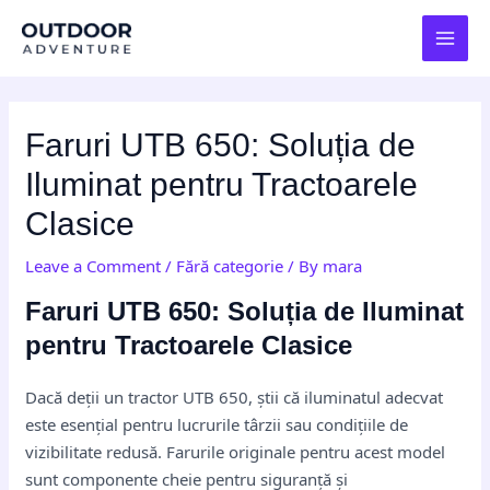
Skip
Post
MAI
to
navigation
MEN
content
Faruri UTB 650: Soluția de
Iluminat pentru Tractoarele
Clasice
Leave a Comment
/
Fără categorie
/ By
mara
Faruri UTB 650: Soluția de Iluminat
pentru Tractoarele Clasice
Dacă deții un tractor UTB 650, știi că iluminatul adecvat
este esențial pentru lucrurile târzii sau condițiile de
vizibilitate redusă. Farurile originale pentru acest model
sunt componente cheie pentru siguranță și