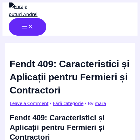
MAIN
Skip
Post
Type
Name*
Email*
Website
MENU
to
navigation
here..
content
Fendt 409: Caracteristici și
Aplicații pentru Fermieri și
Contractori
Leave a Comment
/
Fără categorie
/ By
mara
Fendt 409: Caracteristici și
Aplicații pentru Fermieri și
Contractori