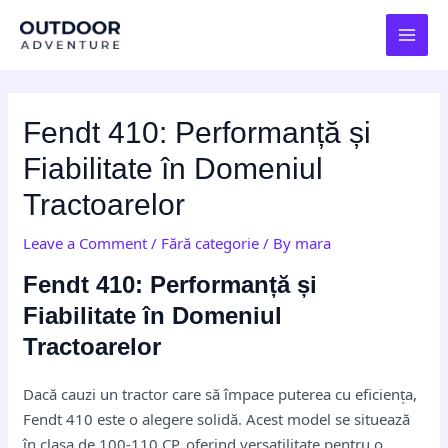
Skip
Post
MAI
to
navigation
MEN
content
Fendt 410: Performanță și
Fiabilitate în Domeniul
Tractoarelor
Leave a Comment
/
Fără categorie
/ By
mara
Fendt 410: Performanță și
Fiabilitate în Domeniul
Tractoarelor
Dacă cauzi un tractor care să împace puterea cu eficiența,
Fendt 410 este o alegere solidă. Acest model se situează
în clasa de 100-110 CP, oferind versatilitate pentru o