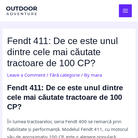
Skip
Post
MAI
to
navigation
MEN
content
Fendt 411: De ce este unul
dintre cele mai căutate
tractoare de 100 CP?
Leave a Comment
/
Fără categorie
/ By
mara
Fendt 411: De ce este unul dintre
cele mai căutate tractoare de 100
CP?
În lumea tractoarelor, seria Fendt 400 se remarcă prin
fiabilitate și performanță. Modelul Fendt 411, cu motorul
său de aproximativ 100 CP, este o alegere populară