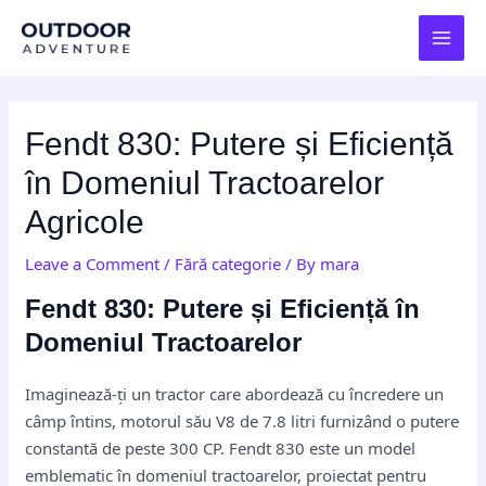
Skip
Post
MAI
to
navigation
MEN
content
Fendt 830: Putere și Eficiență
în Domeniul Tractoarelor
Agricole
Leave a Comment
/
Fără categorie
/ By
mara
Fendt 830: Putere și Eficiență în
Domeniul Tractoarelor
Imaginează-ți un tractor care abordează cu încredere un
câmp întins, motorul său V8 de 7.8 litri furnizând o putere
constantă de peste 300 CP. Fendt 830 este un model
emblematic în domeniul tractoarelor, proiectat pentru