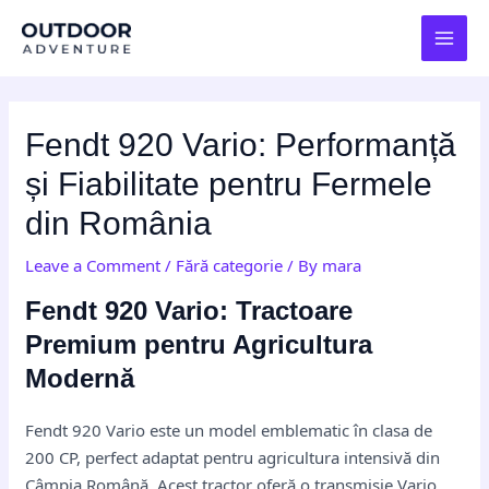
Skip
Post
MAI
to
navigation
MEN
content
Fendt 920 Vario: Performanță
și Fiabilitate pentru Fermele
din România
Leave a Comment
/
Fără categorie
/ By
mara
Fendt 920 Vario: Tractoare
Premium pentru Agricultura
Modernă
Fendt 920 Vario este un model emblematic în clasa de
200 CP, perfect adaptat pentru agricultura intensivă din
Câmpia Română. Acest tractor oferă o transmisie Vario