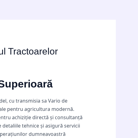
l Tractoarelor
 Superioară
del, cu transmisia sa Vario de
iale pentru agricultura modernă.
tru achiziție directă și consultanță
 detaliile tehnice și asigură servicii
a operațiunilor dumneavoastră