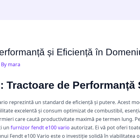
erformanță și Eficiență în Domeniu
 By
mara
: Tractoare de Performanță
ario reprezintă un standard de eficiență și putere. Acest mo
litate excelentă și consum optimizat de combustibil, esenț
ermieri care caută productivitate maximă pe termen lung. Pen
ți un
furnizor fendt e100 vario
autorizat. Ei vă pot oferi toate
nui Fendt e100 Vario este o investiție solidă în viabilitate