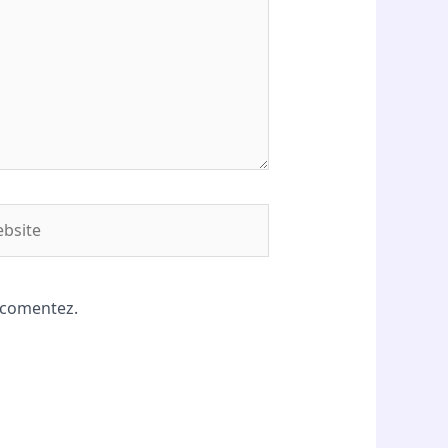
site
ă comentez.