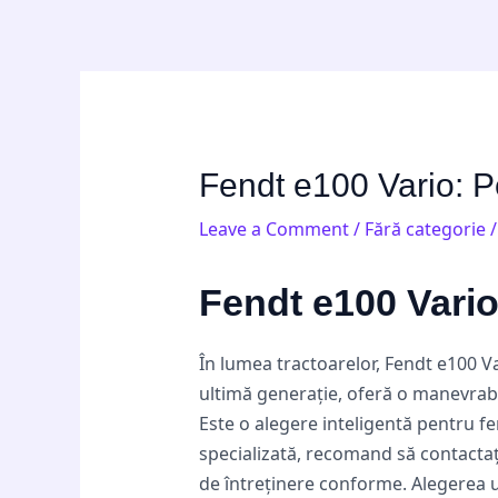
Skip
Post
to
navigation
content
Fendt e100 Vario: P
Leave a Comment
/
Fără categorie
/
Fendt e100 Vario
În lumea tractoarelor, Fendt e100 V
ultimă generație, oferă o manevrabi
Este o alegere inteligentă pentru f
specializată, recomand să contacta
de întreținere conforme. Alegerea u