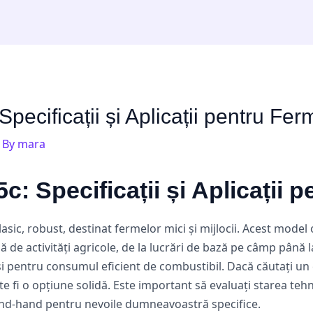
pecificații și Aplicații pentru Ferm
 By
mara
c: Specificații și Aplicații 
lasic, robust, destinat fermelor mici și mijlocii. Acest mode
ă de activități agricole, de la lucrări de bază pe câmp până l
 și pentru consumul eficient de combustibil. Dacă căutați un 
e fi o opțiune solidă. Este important să evaluați starea tehni
cond-hand pentru nevoile dumneavoastră specifice.