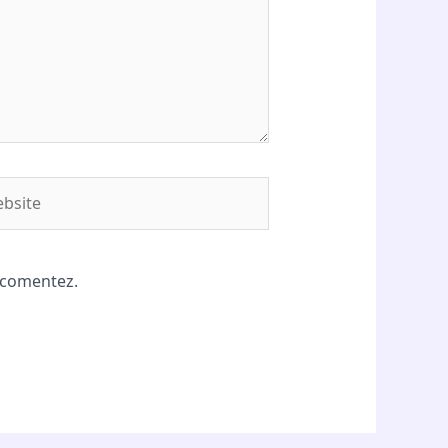
site
ă comentez.