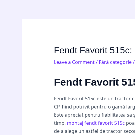
Skip
Post
to
navigation
content
Fendt Favorit 515c: S
Leave a Comment
/
Fără categorie
/
Fendt Favorit 515
Fendt Favorit 515c este un tractor c
CP, fiind potrivit pentru o gamă larg
Este apreciat pentru fiabilitatea sa
timp,
montaj fendt favorit 515c
poat
de a alege un astfel de tractor se