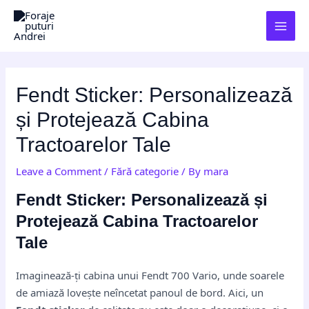
Skip
Post
MAI
to
navigation
MEN
content
Fendt Sticker: Personalizează
și Protejează Cabina
Tractoarelor Tale
Leave a Comment
/
Fără categorie
/ By
mara
Fendt Sticker: Personalizează și
Protejează Cabina Tractoarelor
Tale
Imaginează-ți cabina unui Fendt 700 Vario, unde soarele
de amiază lovește neîncetat panoul de bord. Aici, un