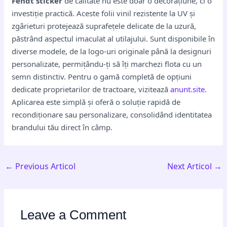
Fendt sticker
de calitate nu este doar o decorațiune, ci o
investiție practică. Aceste folii vinil rezistente la UV și
zgârieturi protejează suprafețele delicate de la uzură,
păstrând aspectul imaculat al utilajului. Sunt disponibile în
diverse modele, de la logo-uri originale până la designuri
personalizate, permițându-ți să îți marchezi flota cu un
semn distinctiv. Pentru o gamă completă de opțiuni
dedicate proprietarilor de tractoare, vizitează
anunt.site
.
Aplicarea este simplă și oferă o soluție rapidă de
recondiționare sau personalizare, consolidând identitatea
brandului tău direct în câmp.
←
Previous Articol
Next Articol
→
Leave a Comment