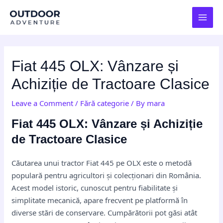
Skip
Post
MAI
to
navigation
MEN
content
Fiat 445 OLX: Vânzare și
Achiziție de Tractoare Clasice
Leave a Comment
/
Fără categorie
/ By
mara
Fiat 445 OLX: Vânzare și Achiziție
de Tractoare Clasice
Căutarea unui tractor Fiat 445 pe OLX este o metodă
populară pentru agricultori și colecționari din România.
Acest model istoric, cunoscut pentru fiabilitate și
simplitate mecanică, apare frecvent pe platformă în
diverse stări de conservare. Cumpărătorii pot găsi atât