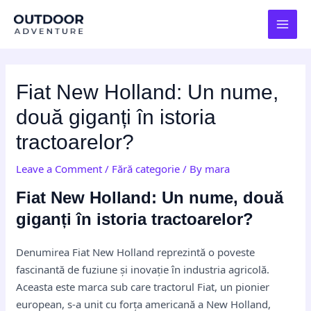
Skip
Post
MAI
to
navigation
MEN
content
Fiat New Holland: Un nume,
două giganți în istoria
tractoarelor?
Leave a Comment
/
Fără categorie
/ By
mara
Fiat New Holland: Un nume, două
giganți în istoria tractoarelor?
Denumirea Fiat New Holland reprezintă o poveste
fascinantă de fuziune și inovație în industria agricolă.
Aceasta este marca sub care tractorul Fiat, un pionier
european, s-a unit cu forța americană a New Holland,