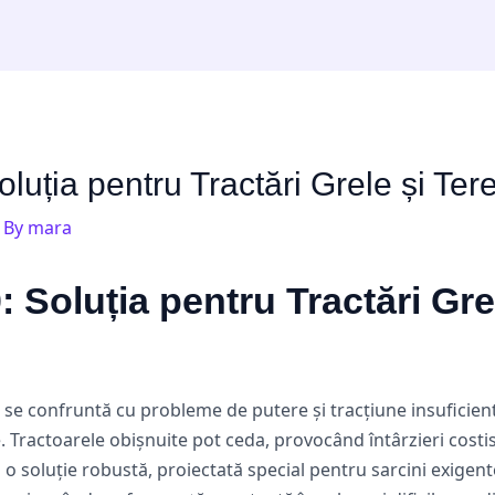
uția pentru Tractări Grele și Teren
 By
mara
 Soluția pentru Tractări Gre
je se confruntă cu probleme de putere și tracțiune insuficie
. Tractoarele obișnuite pot ceda, provocând întârzieri costis
a o soluție robustă, proiectată special pentru sarcini exige