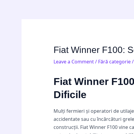
Skip
Post
to
navigation
content
Fiat Winner F100: Sol
Leave a Comment
/
Fără categorie
/
Fiat Winner F100:
Dificile
Mulți fermieri și operatori de utila
accidentate sau cu încărcături grele
construcții. Fiat Winner F100 vine c