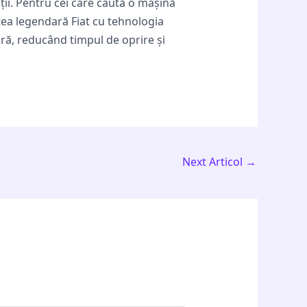
ții. Pentru cei care caută o mașină
tea legendară Fiat cu tehnologia
ură, reducând timpul de oprire și
Next Articol
→