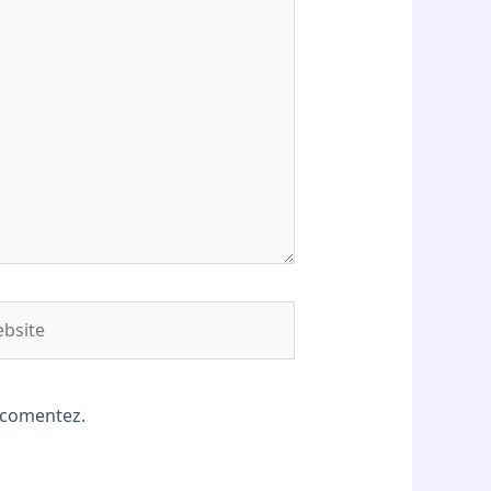
site
ă comentez.