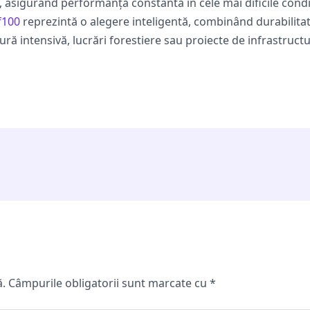
ă, asigurând performanță constantă în cele mai dificile condi
f100
reprezintă o alegere inteligentă, combinând durabilita
ră intensivă, lucrări forestiere sau proiecte de infrastruct
ă.
Câmpurile obligatorii sunt marcate cu
*