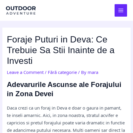
Skip
Post
MAI
to
navigation
MEN
content
Foraje Puturi in Deva: Ce
Trebuie Sa Stii Inainte de a
Investi
Leave a Comment
/
Fără categorie
/ By
mara
Adevarurile Ascunse ale Forajului
in Zona Devei
Daca crezi ca un foraj in Deva e doar o gaura in pamant,
te inseli amarnic. Aici, in zona noastra, stratul acvifer e
capricios si pretul forajului poate varia dramatic in functie
de adancimea putului necesara. Multi oameni sar direct la