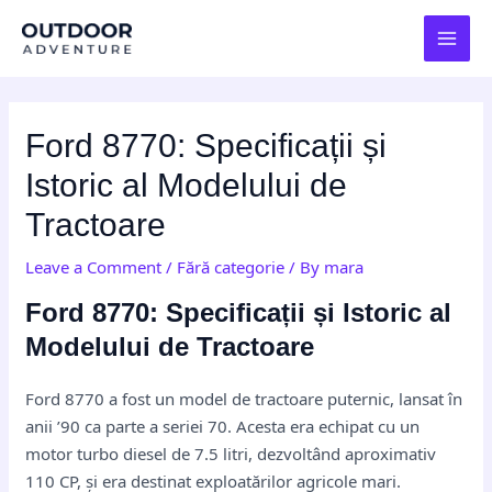
Skip
Post
MAI
to
navigation
MEN
content
Ford 8770: Specificații și
Istoric al Modelului de
Tractoare
Leave a Comment
/
Fără categorie
/ By
mara
Ford 8770: Specificații și Istoric al
Modelului de Tractoare
Ford 8770 a fost un model de tractoare puternic, lansat în
anii ’90 ca parte a seriei 70. Acesta era echipat cu un
motor turbo diesel de 7.5 litri, dezvoltând aproximativ
110 CP, și era destinat exploatărilor agricole mari.