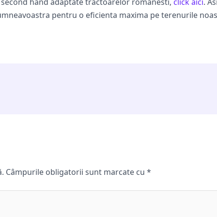
ze second hand adaptate tractoarelor romanesti,
click aici
. A
dumneavoastra pentru o eficienta maxima pe terenurile noas
ă.
Câmpurile obligatorii sunt marcate cu
*