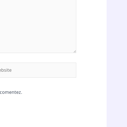
site
ă comentez.