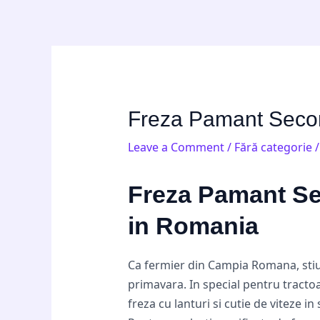
Skip
Post
to
navigation
content
Freza Pamant Secon
Leave a Comment
/
Fără categorie
/
Freza Pamant Se
in Romania
Ca fermier din Campia Romana, stiu 
primavara. In special pentru tractoa
freza cu lanturi si cutie de viteze i