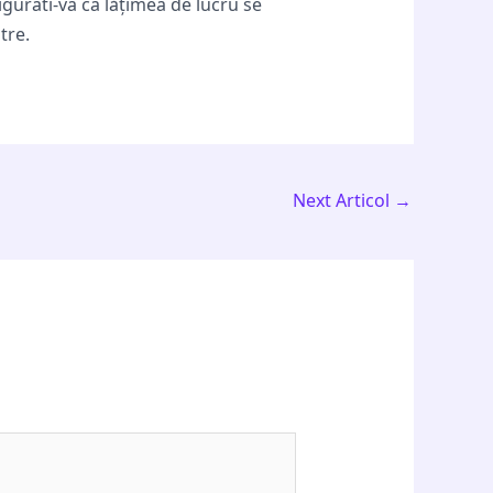
sigurati-va ca lățimea de lucru se
tre.
Next Articol
→