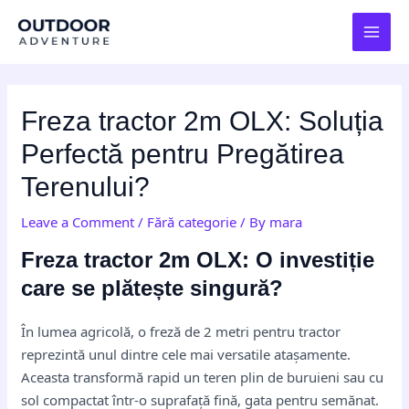
Skip
Post
MAI
to
navigation
MEN
content
Freza tractor 2m OLX: Soluția
Perfectă pentru Pregătirea
Terenului?
Leave a Comment
/
Fără categorie
/ By
mara
Freza tractor 2m OLX: O investiție
care se plătește singură?
În lumea agricolă, o freză de 2 metri pentru tractor
reprezintă unul dintre cele mai versatile atașamente.
Aceasta transformă rapid un teren plin de buruieni sau cu
sol compactat într-o suprafață fină, gata pentru semănat.