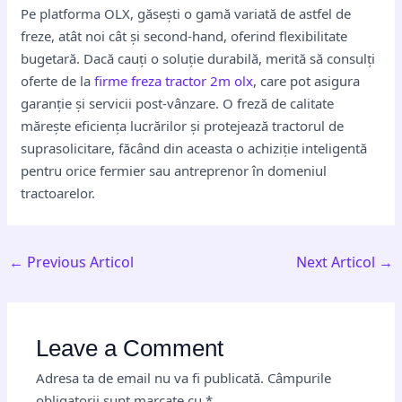
Pe platforma OLX, găsești o gamă variată de astfel de
freze, atât noi cât și second-hand, oferind flexibilitate
bugetară. Dacă cauți o soluție durabilă, merită să consulți
oferte de la
firme freza tractor 2m olx
, care pot asigura
garanție și servicii post-vânzare. O freză de calitate
mărește eficiența lucrărilor și protejează tractorul de
suprasolicitare, făcând din aceasta o achiziție inteligentă
pentru orice fermier sau antreprenor în domeniul
tractoarelor.
←
Previous Articol
Next Articol
→
Leave a Comment
Adresa ta de email nu va fi publicată.
Câmpurile
obligatorii sunt marcate cu
*