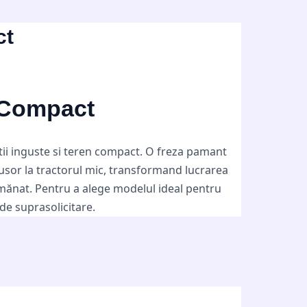
ct
l Compact
patii inguste si teren compact. O freza pamant
 usor la tractorul mic, transformand lucrarea
emănat. Pentru a alege modelul ideal pentru
 de suprasolicitare.