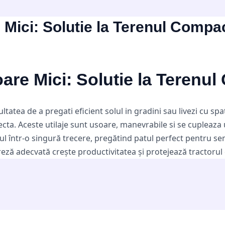
Mici: Solutie la Terenul Compa
are Mici: Solutie la Terenu
ltatea de a pregati eficient solul in gradini sau livezi cu s
ecta. Aceste utilaje sunt usoare, manevrabile si se cupleaza
lul într-o singură trecere, pregătind patul perfect pentru s
 freză adecvată crește productivitatea și protejează tractorul