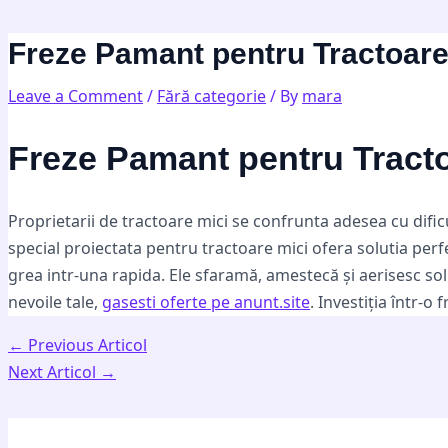
Skip
Post
Type
Name*
Email*
Website
to
navigation
here..
Freze Pamant pentru Tractoare 
content
Leave a Comment
/
Fără categorie
/ By
mara
Freze Pamant pentru Tracto
Proprietarii de tractoare mici se confrunta adesea cu dificu
special proiectata pentru tractoare mici ofera solutia perf
grea intr-una rapida. Ele sfaramă, amestecă și aerisesc so
nevoile tale,
gasesti oferte pe anunt.site
. Investiția într-o
←
Previous Articol
Next Articol
→