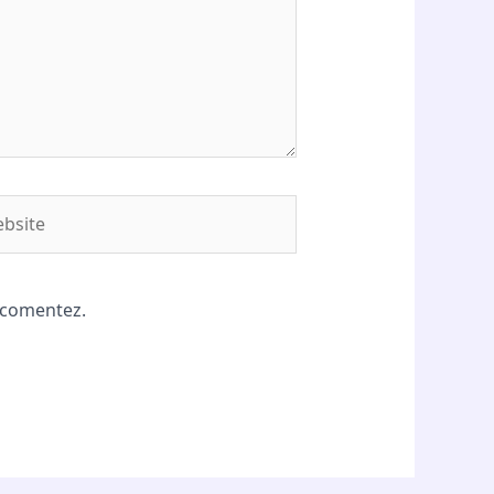
site
ă comentez.