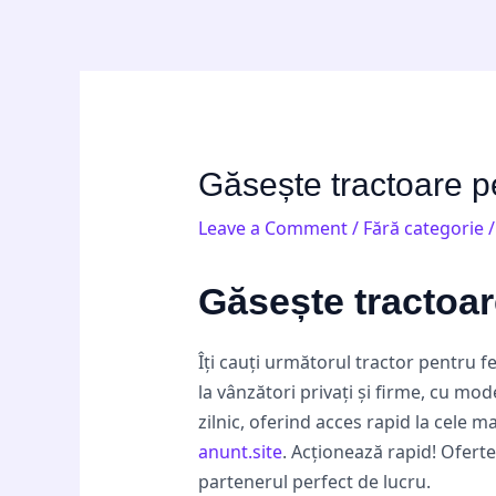
Skip
Post
to
navigation
content
Găsește tractoare pe
Leave a Comment
/
Fără categorie
/
Găsește tractoar
Îți cauți următorul tractor pentru fe
la vânzători privați și firme, cu mod
zilnic, oferind acces rapid la cele m
anunt.site
. Acționează rapid! Oferte
partenerul perfect de lucru.