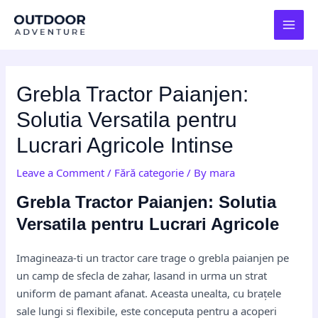
Skip
Post
MAI
to
navigation
MEN
content
Grebla Tractor Paianjen:
Solutia Versatila pentru
Lucrari Agricole Intinse
Leave a Comment
/
Fără categorie
/ By
mara
Grebla Tractor Paianjen: Solutia
Versatila pentru Lucrari Agricole
Imagineaza-ti un tractor care trage o grebla paianjen pe
un camp de sfecla de zahar, lasand in urma un strat
uniform de pamant afanat. Aceasta unealta, cu brațele
sale lungi si flexibile, este conceputa pentru a acoperi