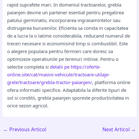
rapid suprafete mari. In domeniul tractoarelor, grebla
paianjen devine un partener esential pentru pregatirea
patului germinativ, incorporarea ingrasamintelor sau
distrugerea buruienilor. Eficienta sa consta in capacitatea
de a lucra la o latime considerabila, reducand numarul de
treceri necesare si economisind timp si combustibil. Este
o alegere populara pentru fermieri care doresc sa
optimizeze operatiunile pe terenuri intinse. Pentru o
selectie completa si
detalii pe https://oferte-
online.site/cat/masini-vehicule/tractoare-utilaje-
grele/tractoare/grebla-tractor-paianjen/
, platforma online
ofera informatii specifice. Adaptabila la diferite tipuri de
sol si conditii, grebla paianjen sporeste productivitatea in
orice sezon agricol.
←
Previous Articol
Next Articol
→