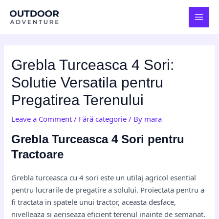
Skip
Post
MAI
to
navigation
MEN
content
Grebla Turceasca 4 Sori:
Solutie Versatila pentru
Pregatirea Terenului
Leave a Comment
/
Fără categorie
/ By
mara
Grebla Turceasca 4 Sori pentru
Tractoare
Grebla turceasca cu 4 sori este un utilaj agricol esential
pentru lucrarile de pregatire a solului. Proiectata pentru a
fi tractata in spatele unui tractor, aceasta desface,
nivelleaza si aeriseaza eficient terenul inainte de semanat.