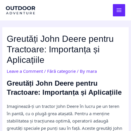
Skip
Post
MAI
to
navigation
MEN
content
Greutăți John Deere pentru
Tractoare: Importanța și
Aplicațiile
Leave a Comment
/
Fără categorie
/ By
mara
Greutăți John Deere pentru
Tractoare: Importanța și Aplicațiile
Imaginează-ți un tractor John Deere în lucru pe un teren
în pantă, cu o plugă grea atașată. Pentru a menține
stabilitatea și tracțiunea optimă, operatorii adaugă
greutăți speciale pe punți sau în față. Aceste greutăți John