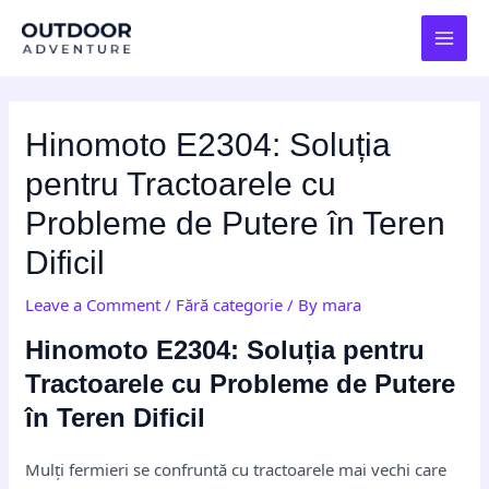
Skip
Post
MAI
to
navigation
MEN
content
Hinomoto E2304: Soluția
pentru Tractoarele cu
Probleme de Putere în Teren
Dificil
Leave a Comment
/
Fără categorie
/ By
mara
Hinomoto E2304: Soluția pentru
Tractoarele cu Probleme de Putere
în Teren Dificil
Mulți fermieri se confruntă cu tractoarele mai vechi care