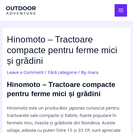
Skip
Post
MAI
to
navigation
MEN
content
Hinomoto – Tractoare
compacte pentru ferme mici
și grădini
Leave a Comment
/
Fără categorie
/ By
mara
Hinomoto – Tractoare compacte
pentru ferme mici și grădini
Hinomoto este un producător japonez cunoscut pentru
tractoarele sale compacte și fiabile, foarte populare în
fermele mici, livezile și grădinile din România. Aceste
utilaje, adesea cu puteri între 15 și 35 CP, sunt apreciate