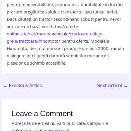
pentru manevrabilitate, economie și durabilitate în lucrări
precum pregătirea solului, transportul sau tunsul ierbii.
Dacă căutați un tractor second-hand robust pentru nevoi
agricole de bază,
vezi https://oferte-
online.site/cat/masini-vehicule/tractoare-utilaje-
grele/tractoare/hinomoto/
pentru oferte. Modelele
Hinomoto, deși nu mai sunt produse din anii 2000, rămân
o alegere inteligentă datorită simplității mecanice și
pieselor de schimb accesibile.
←
Previous Articol
Next Articol
→
Leave a Comment
Adresa ta de email nu va fi publicată.
Câmpurile
obligatorii sunt marcate cu
*