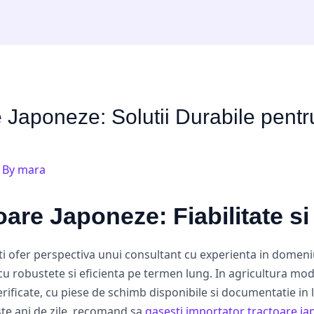
 Japoneze: Solutii Durabile pentr
 By
mara
oare Japoneze: Fiabilitate s
ti ofer perspectiva unui consultant cu experienta in domen
 robustete si eficienta pe termen lung. In agricultura mod
erificate, cu piese de schimb disponibile si documentatie i
iste ani de zile, recomand sa
gasesti importator tractoare ja