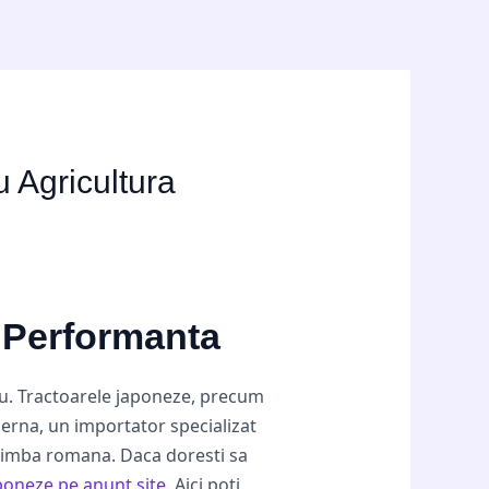
u Agricultura
i Performanta
iu. Tractoarele japoneze, precum
erna, un importator specializat
n limba romana. Daca doresti sa
poneze pe anunt.site
. Aici poti