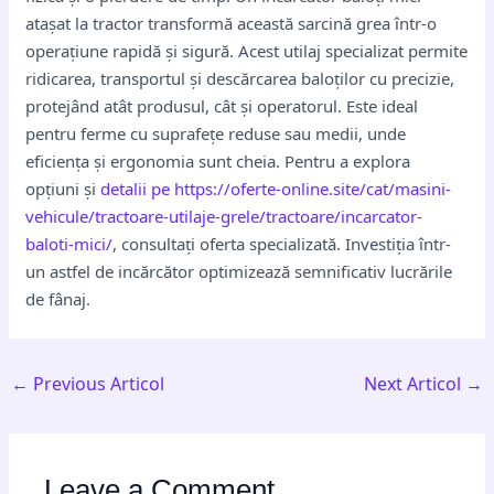
atașat la tractor transformă această sarcină grea într-o
operațiune rapidă și sigură. Acest utilaj specializat permite
ridicarea, transportul și descărcarea baloților cu precizie,
protejând atât produsul, cât și operatorul. Este ideal
pentru ferme cu suprafețe reduse sau medii, unde
eficiența și ergonomia sunt cheia. Pentru a explora
opțiuni și
detalii pe https://oferte-online.site/cat/masini-
vehicule/tractoare-utilaje-grele/tractoare/incarcator-
baloti-mici/
, consultați oferta specializată. Investiția într-
un astfel de incărcător optimizează semnificativ lucrările
de fânaj.
←
Previous Articol
Next Articol
→
Leave a Comment