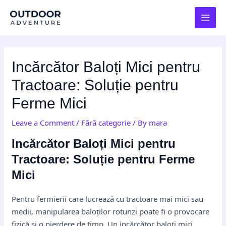
Skip
Post
MAI
to
navigation
MEN
content
Incărcător Baloți Mici pentru
Tractoare: Soluție pentru
Ferme Mici
Leave a Comment
/
Fără categorie
/ By
mara
Incărcător Baloți Mici pentru
Tractoare: Soluție pentru Ferme
Mici
Pentru fermierii care lucrează cu tractoare mai mici sau
medii, manipularea baloților rotunzi poate fi o provocare
fizică și o pierdere de timp. Un incărcător baloți mici