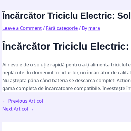
Skip
Post
Type
Name*
Email*
Website
to
navigation
here..
Încărcător Triciclu Electric: So
content
Leave a Comment
/
Fără categorie
/ By
mara
Încărcător Triciclu Electric
Ai nevoie de o soluție rapidă pentru a-ți alimenta triciclul
neplăcute. În domeniul triciclurilor, un încărcător de calit
Nu aștepta până când bateria se descarcă complet! Acționea
gamă completă de încărcătoare compatibile. Investește într-un
←
Previous Articol
Next Articol
→