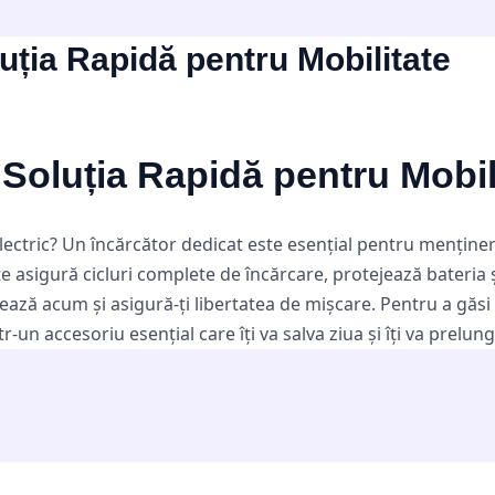
luția Rapidă pentru Mobilitate
: Soluția Rapidă pentru Mobil
 electric? Un încărcător dedicat este esențial pentru menține
ate asigură cicluri complete de încărcare, protejează bateria
ză acum și asigură-ți libertatea de mișcare. Pentru a găsi 
 accesoriu esențial care îți va salva ziua și îți va prelungi 