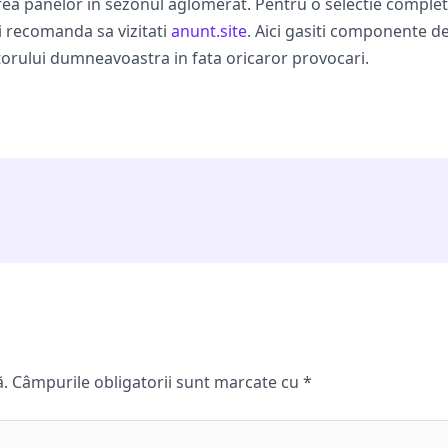
rea panelor in sezonul aglomerat. Pentru o selectie completa
tii recomanda sa vizitati
anunt.site
. Aici gasiti componente de
ctorului dumneavoastra in fata oricaror provocari.
ă.
Câmpurile obligatorii sunt marcate cu
*