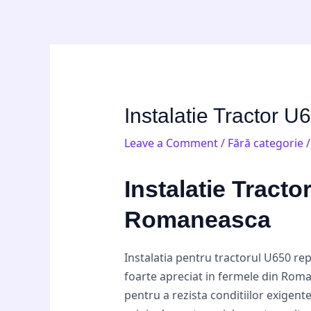
Skip
Post
to
navigation
content
Instalatie Tractor U
Leave a Comment
/
Fără categorie
/
Instalatie Tracto
Romaneasca
Instalatia pentru tractorul U650 re
foarte apreciat in fermele din Romani
pentru a rezista conditiilor exigent