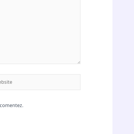
site
ă comentez.