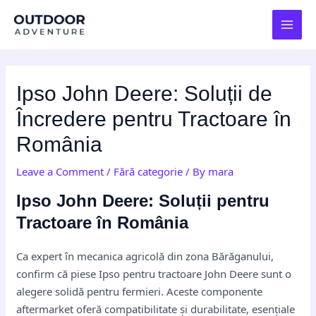
Skip
Post
MAI
to
navigation
MEN
content
Ipso John Deere: Soluții de
Încredere pentru Tractoare în
România
Leave a Comment
/
Fără categorie
/ By
mara
Ipso John Deere: Soluții pentru
Tractoare în România
Ca expert în mecanica agricolă din zona Bărăganului,
confirm că piese Ipso pentru tractoare John Deere sunt o
alegere solidă pentru fermieri. Aceste componente
aftermarket oferă compatibilitate și durabilitate, esențiale