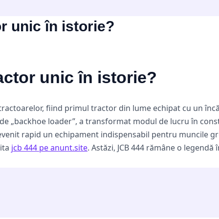
r unic în istorie?
ctor unic în istorie?
actoarelor, fiind primul tractor din lume echipat cu un încă
„backhoe loader”, a transformat modul de lucru în construcț
evenit rapid un echipament indispensabil pentru muncile grel
zita
jcb 444 pe anunt.site
. Astăzi, JCB 444 rămâne o legendă 