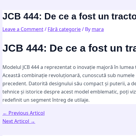
Skip
Post
Type
Name*
Email*
Website
to
navigation
here..
JCB 444: De ce a fost un tracto
content
Leave a Comment
/
Fără categorie
/ By
mara
JCB 444: De ce a fost un tra
Modelul JCB 444 a reprezentat o inovație majoră în lumea tr
Această combinație revoluționară, cunoscută sub numele de 
precedent. Datorită designului său compact și puterii, a d
tehnice și istorice despre acest model emblematic, poți vi
redefinit un segment întreg de utilaje.
←
Previous Articol
Next Articol
→