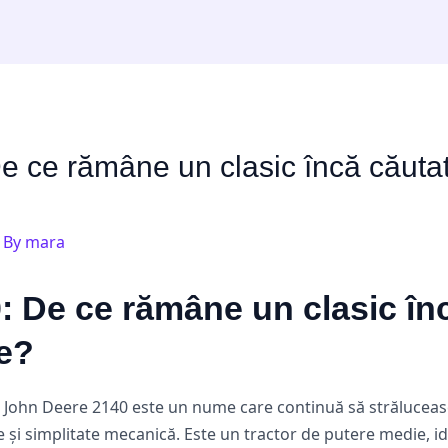
 ce rămâne un clasic încă căutat
 By
mara
 De ce rămâne un clasic în
re?
John Deere 2140 este un nume care continuă să strălucească.
ate și simplitate mecanică. Este un tractor de putere medie, i