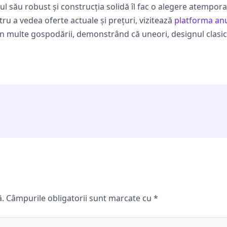
ul său robust și construcția solidă îl fac o alegere atempor
ru a vedea oferte actuale și prețuri, vizitează
platforma anu
n multe gospodării, demonstrând că uneori, designul clasic ș
ă.
Câmpurile obligatorii sunt marcate cu
*