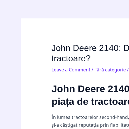
Skip
Post
to
navigation
content
John Deere 2140: De
tractoare?
Leave a Comment
/
Fără categorie
/
John Deere 2140:
piața de tractoa
În lumea tractoarelor second-hand, 
și-a câștigat reputația prin fiabilit