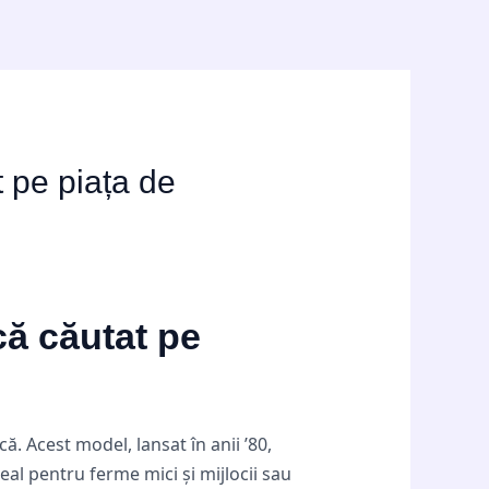
 pe piața de
că căutat pe
 Acest model, lansat în anii ’80,
deal pentru ferme mici și mijlocii sau