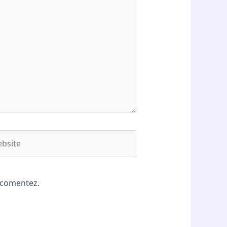
site
ă comentez.