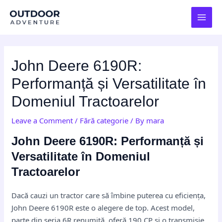
Skip
Post
MAI
to
navigation
MEN
content
John Deere 6190R:
Performanță și Versatilitate în
Domeniul Tractoarelor
Leave a Comment
/
Fără categorie
/ By
mara
John Deere 6190R: Performanță și
Versatilitate în Domeniul
Tractoarelor
Dacă cauzi un tractor care să îmbine puterea cu eficiența,
John Deere 6190R este o alegere de top. Acest model,
parte din seria 6R renumită, oferă 190 CP și o transmisie