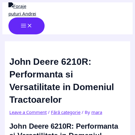
MAIN
Skip
Post
Type
Name*
Email*
Website
MENU
to
navigation
here..
content
John Deere 6210R:
Performanta si
Versatilitate in Domeniul
Tractoarelor
Leave a Comment
/
Fără categorie
/ By
mara
John Deere 6210R: Performanta