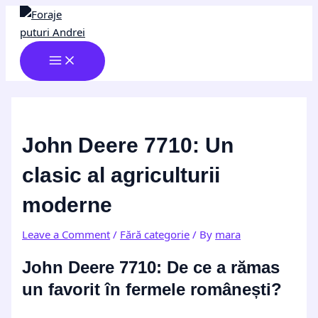
MAIN
Skip
Post
Type
Name*
Email*
Website
MENU
to
navigation
here..
content
John Deere 7710: Un
clasic al agriculturii
moderne
Leave a Comment
/
Fără categorie
/ By
mara
John Deere 7710: De ce a rămas
un favorit în fermele românești?