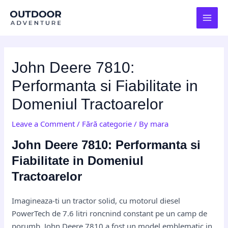
Skip
Post
MAI
to
navigation
MEN
content
John Deere 7810:
Performanta si Fiabilitate in
Domeniul Tractoarelor
Leave a Comment
/
Fără categorie
/ By
mara
John Deere 7810: Performanta si
Fiabilitate in Domeniul
Tractoarelor
Imagineaza-ti un tractor solid, cu motorul diesel
PowerTech de 7.6 litri roncnind constant pe un camp de
porumb. John Deere 7810 a fost un model emblematic in