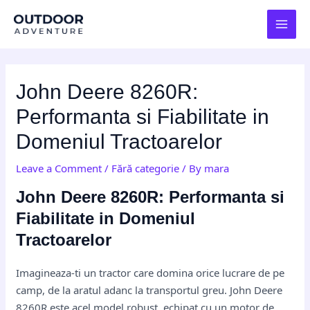
Skip
Post
MAI
to
navigation
MEN
content
John Deere 8260R:
Performanta si Fiabilitate in
Domeniul Tractoarelor
Leave a Comment
/
Fără categorie
/ By
mara
John Deere 8260R: Performanta si
Fiabilitate in Domeniul
Tractoarelor
Imagineaza-ti un tractor care domina orice lucrare de pe
camp, de la aratul adanc la transportul greu. John Deere
8260R este acel model robust, echipat cu un motor de