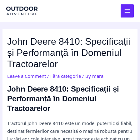
Skip
Post
MAI
to
navigation
MEN
content
John Deere 8410: Specificații
și Performanță în Domeniul
Tractoarelor
Leave a Comment
/
Fără categorie
/ By
mara
John Deere 8410: Specificații și
Performanță în Domeniul
Tractoarelor
Tractorul John Deere 8410 este un model puternic și fiabil,
destinat fermierilor care necesită o mașină robustă pentru
lucrări agricole intensive. Acest tractor este echipat cu un