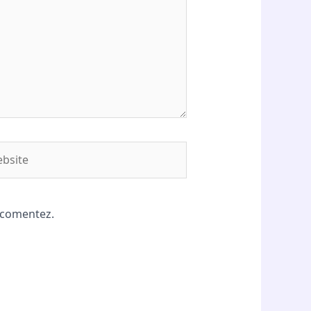
site
ă comentez.