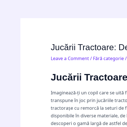
Skip
Post
to
navigation
content
Jucării Tractoare: 
Leave a Comment
/
Fără categorie
/
Jucării Tractoar
Imaginează-ți un copil care se uită 
transpune în joc prin jucăriile tract
tractorașe cu remorcă la seturi de f
disponibile în diverse materiale, de 
descoperi o gamă largă de astfel de