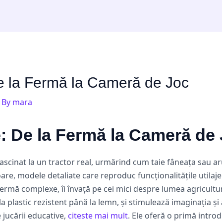
De la Fermă la Cameră de Joc
 By
mara
e: De la Fermă la Cameră de
fascinat la un tractor real, urmărind cum taie fâneața sau a
oare, modele detaliate care reproduc funcționalitățile utilajel
ermă complexe, îi învață pe cei mici despre lumea agricultur
la plastic rezistent până la lemn, și stimulează imaginația și 
 jucării educative,
citeste mai mult
. Ele oferă o primă introd