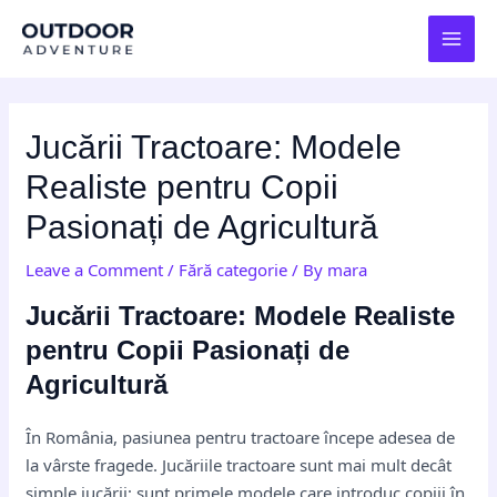
Skip
Post
MAI
to
navigation
MEN
content
Jucării Tractoare: Modele
Realiste pentru Copii
Pasionați de Agricultură
Leave a Comment
/
Fără categorie
/ By
mara
Jucării Tractoare: Modele Realiste
pentru Copii Pasionați de
Agricultură
În România, pasiunea pentru tractoare începe adesea de
la vârste fragede. Jucăriile tractoare sunt mai mult decât
simple jucării; sunt primele modele care introduc copiii în