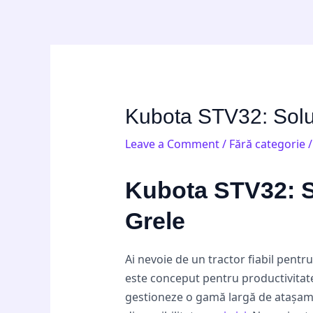
Skip
Post
to
navigation
content
Kubota STV32: Soluț
Leave a Comment
/
Fără categorie
/
Kubota STV32: S
Grele
Ai nevoie de un tractor fiabil pent
este conceput pentru productivitate 
gestioneze o gamă largă de atașament