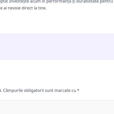
epta! Investește acum în performanță și durabilitate pentr
ai nevoie direct la tine.
ă.
Câmpurile obligatorii sunt marcate cu
*