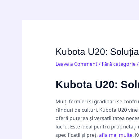
Skip
Post
to
navigation
content
Kubota U20: Soluția 
Leave a Comment
/
Fără categorie
/
Kubota U20: Solu
Mulți fermieri și grădinari se confr
rânduri de culturi. Kubota U20 vine 
oferă puterea și versatilitatea nece
lucru. Este ideal pentru proprietăți
specificații și preț,
afla mai multe
. 