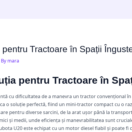
pentru Tractoare în Spații Îngust
 By
mara
ția pentru Tractoare în Spaț
untă cu dificultatea de a manevra un tractor convențional în l
ca o soluție perfectă, fiind un mini-tractor compact cu o ra
sare pentru diverse sarcini, de la arat ușor până la transpo
 mici și medii, unde eficiența și manevrabilitatea sunt crucia
Kubota U20 este echipat cu un motor diesel fiabil și poate fi 