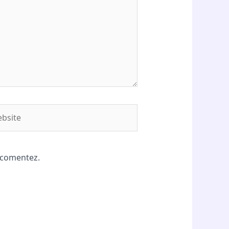
site
ă comentez.