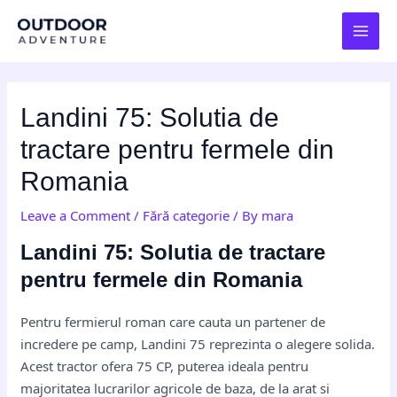
Skip
Post
MAI
to
navigation
MEN
content
Landini 75: Solutia de
tractare pentru fermele din
Romania
Leave a Comment
/
Fără categorie
/ By
mara
Landini 75: Solutia de tractare
pentru fermele din Romania
Pentru fermierul roman care cauta un partener de
incredere pe camp, Landini 75 reprezinta o alegere solida.
Acest tractor ofera 75 CP, puterea ideala pentru
majoritatea lucrarilor agricole de baza, de la arat si