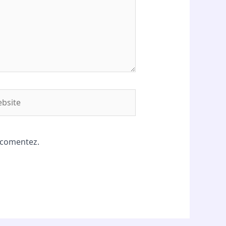
site
ă comentez.