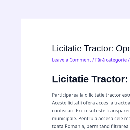
Skip
Post
to
navigation
content
Licitatie Tractor: Op
Leave a Comment
/
Fără categorie
/
Licitatie Tractor
Participarea la o licitatie tractor e
Aceste licitatii ofera acces la tract
confiscari. Procesul este transparen
municipale. Pentru a accesa cele m
toata Romania, permitand filtrarea 