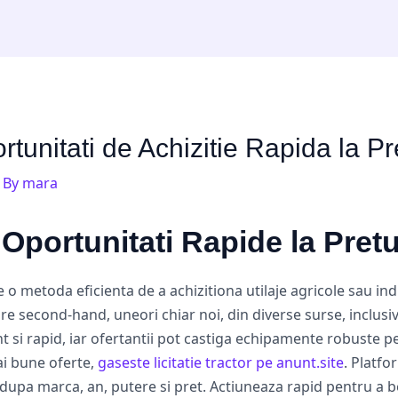
ortunitati de Achizitie Rapida la P
 By
mara
: Oportunitati Rapide la Pret
ste o metoda eficienta de a achizitiona utilaje agricole sau in
oare second-hand, uneori chiar noi, din diverse surse, inclusi
t si rapid, iar ofertantii pot castiga echipamente robuste pe
ai bune oferte,
gaseste licitatie tractor pe anunt.site
. Platfo
dupa marca, an, putere si pret. Actiuneaza rapid pentru a be